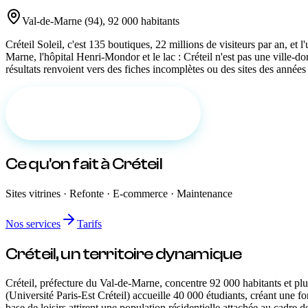
Val-de-Marne
(
94
)
,
92 000 habitants
Créteil Soleil, c'est 135 boutiques, 22 millions de visiteurs par an, et
Marne, l'hôpital Henri-Mondor et le lac : Créteil n'est pas une ville-
résultats renvoient vers des fiches incomplètes ou des sites des années 
Demander un devis gratuit
Ce qu'on fait
à Créteil
Sites vitrines · Refonte · E-commerce · Maintenance
Nos services
Tarifs
Créteil
, un territoire
dynamique
Créteil, préfecture du Val-de-Marne, concentre 92 000 habitants et pl
(Université Paris-Est Créteil) accueille 40 000 étudiants, créant une f
base de loisirs attirent une population résidentielle attachée au cadre d