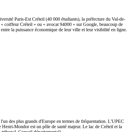
versité Paris-Est Créteil (40 000 étudiants), la préfecture du Val-de-
ape « coiffeur Créteil » ou « avocat 94000 » sur Google, beaucoup de
ntre la puissance économique de leur ville et leur visibilité en ligne.
st l'un des plus grands d'Europe en termes de fréquentation. L'UPEC
re Henri-Mondor est un pôle de santé majeur. Le lac de Créteil et la
e, tribunal, Conseil départemental).