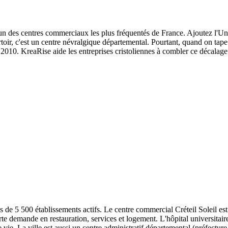
 l'un des centres commerciaux les plus fréquentés de France. Ajoutez l'Uni
dortoir, c'est un centre névralgique départemental. Pourtant, quand on t
2010. KreaRise aide les entreprises cristoliennes à combler ce décalage e
us de 5 500 établissements actifs. Le centre commercial Créteil Soleil e
orte demande en restauration, services et logement. L'hôpital universitai
e vie. La ville est aussi un centre administratif départemental (préfectur