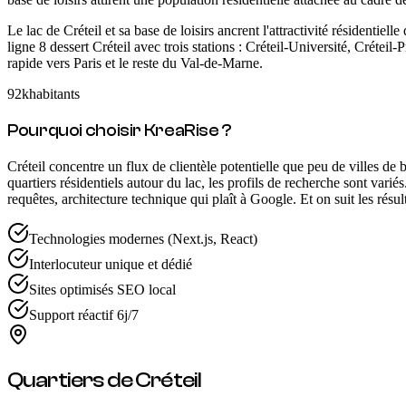
Le lac de Créteil et sa base de loisirs ancrent l'attractivité résidentiel
ligne 8 dessert Créteil avec trois stations : Créteil-Université, Créte
rapide vers Paris et le reste du Val-de-Marne.
92k
habitants
Pourquoi choisir KreaRise ?
Créteil concentre un flux de clientèle potentielle que peu de villes de 
quartiers résidentiels autour du lac, les profils de recherche sont vari
requêtes, architecture technique qui plaît à Google. Et on suit les résu
Technologies modernes (Next.js, React)
Interlocuteur unique et dédié
Sites optimisés SEO local
Support réactif 6j/7
Quartiers de
Créteil