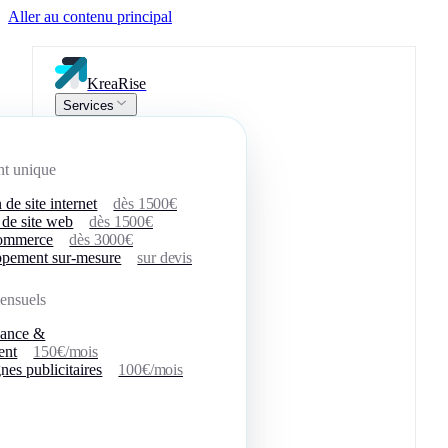
Aller au contenu principal
KreaRise
Services
nt unique
 de site internet
dès 1500€
 de site web
dès 1500€
commerce
dès 3000€
pement sur-mesure
sur devis
ensuels
nance &
ent
150€/mois
es publicitaires
100€/mois