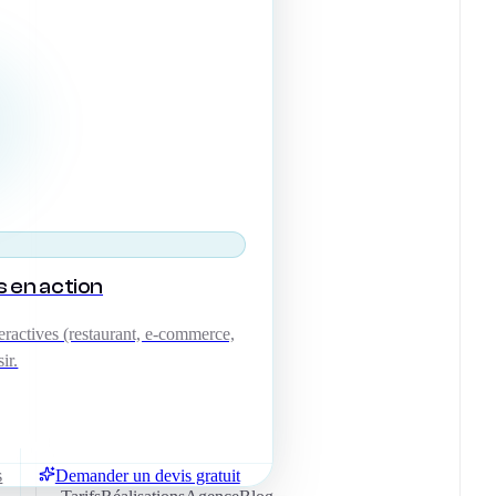
s en action
ractives (restaurant, e-commerce,
ir.
s
Demander un devis gratuit