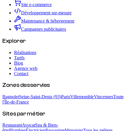
Site e-commerce
Développement sur-mesure
Maintenance & hébergement
Campagnes publicitaires
Explorer
Réalisations
Tarifs
Blog
Agence web
Contact
Zones desservies
Bagnolet
Seine-Saint-Denis (93)
Paris
Villemomble
Vincennes
Toute
l'Île-de-France
Sites par métier
Restaurant
Avocat
Spa & Bien-
être
Plombier
Électricien
Paysagiste
Menuisier
Tous les métiers