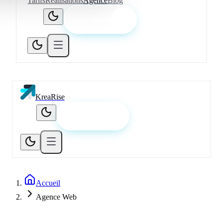
Tarifs
Réalisations
Agence
Blog
Devis gratuit
KreaRise
Devis gratuit
Accueil
Agence Web