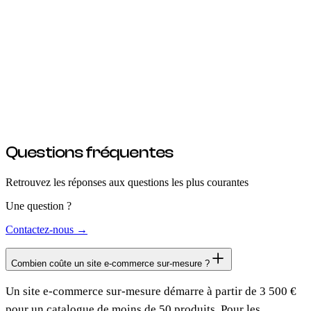
Tests, lancement et accompagnement
Tests du tunnel d'achat complet avec transactions de test Stripe.
Vérification responsive sur 10+ appareils, tests de charge, validation
SEO et sécurité PCI-DSS. Mise en production avec configuration
DNS et SSL. Formation complète à la gestion quotidienne : ajout de
produits, traitement des commandes, gestion des stocks et suivi des
ventes. Livrable : boutique en ligne + formation + documentation.
3-4 jours + 30 jours suivi
Questions fréquentes
Retrouvez les réponses aux questions les plus courantes
Une question ?
Contactez-nous →
Combien coûte un site e-commerce sur-mesure ?
Un site e-commerce sur-mesure démarre à partir de 3 500 €
pour un catalogue de moins de 50 produits. Pour les