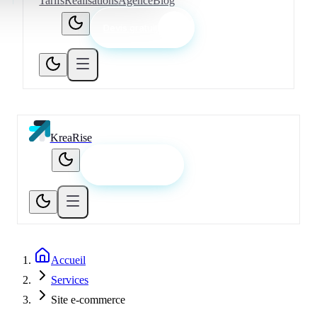
Tarifs
Réalisations
Agence
Blog
Devis gratuit
KreaRise
Devis gratuit
Accueil
Services
Site e-commerce