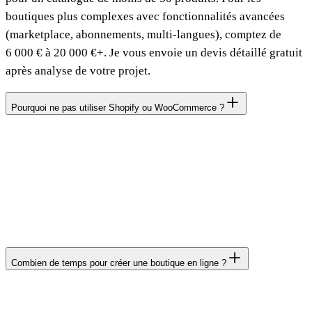
boutiques plus complexes avec fonctionnalités avancées
(marketplace, abonnements, multi-langues), comptez de
6 000 € à 20 000 €+. Je vous envoie un devis détaillé gratuit
après analyse de votre projet.
Pourquoi ne pas utiliser Shopify ou WooCommerce ?
Shopify facture des commissions mensuelles (29-
299 €/mois) plus des frais de transaction. WooCommerce sur
WordPress est lent et vulnérable aux failles de sécurité. La
solution Next.js que je développe sert des pages pré-
générées, sans commission mensuelle, avec uniquement les
frais Stripe (1,4 % + 0,25 € par transaction).
Combien de temps pour créer une boutique en ligne ?
Comptez 4 à 6 semaines pour une boutique standard
(catalogue, panier, paiement, gestion commandes) et 6 à 10