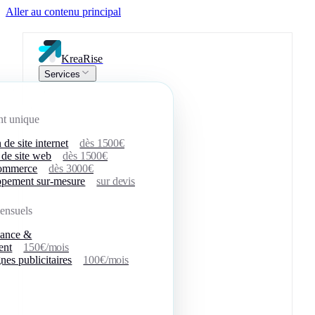
Aller au contenu principal
KreaRise
Services
nt unique
 de site internet
dès 1500€
 de site web
dès 1500€
commerce
dès 3000€
pement sur-mesure
sur devis
ensuels
nance &
ent
150€/mois
es publicitaires
100€/mois