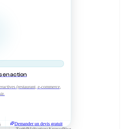
s en action
ractives (restaurant, e-commerce,
ir.
s
Demander un devis gratuit