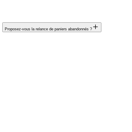
de bout en bout. Aucune donnée bancaire ne transite par
votre serveur.
Proposez-vous la relance de paniers abandonnés ?
Oui, j'intègre un système de relance automatique par email
avec des séquences personnalisables : rappel après 1h, 24h
et 72h. En moyenne, on récupère 10 à 15 % des paniers
abandonnés grâce à cette fonctionnalité.
Maintenance & Hébergement