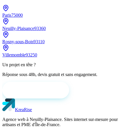
Paris
75000
Neuilly-Plaisance
93360
Rosny-sous-Bois
93110
Villemomble
93250
Un projet en tête ?
Réponse sous 48h, devis gratuit et sans engagement.
Demander un devis gratuit
KreaRise
Agence web à Neuilly-Plaisance. Sites internet sur-mesure pour
artisans et PME d'Île-de-France.