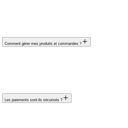
semaines pour un projet complexe (marketplace,
abonnements, intégrations multiples). Le délai inclut la
conception, le développement, l'intégration des produits et
les tests.
Comment gérer mes produits et commandes ?
Vous disposez d'un back-office intuitif pour ajouter/modifier
vos produits, gérer les stocks, traiter les commandes et
suivre les expéditions. Import/export CSV pour les mises à
jour en masse. J'inclus une formation complète à la prise en
main.
Les paiements sont-ils sécurisés ?
Oui, j'utilise Stripe, le leader mondial du paiement en ligne,
conforme PCI-DSS niveau 1. Vos clients bénéficient du 3D
Secure 2, de la détection de fraude par IA et du chiffrement