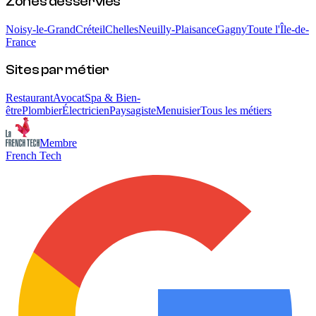
Zones desservies
Noisy-le-Grand
Créteil
Chelles
Neuilly-Plaisance
Gagny
Toute l'Île-de-
France
Sites par métier
Restaurant
Avocat
Spa & Bien-
être
Plombier
Électricien
Paysagiste
Menuisier
Tous les métiers
Membre
French Tech