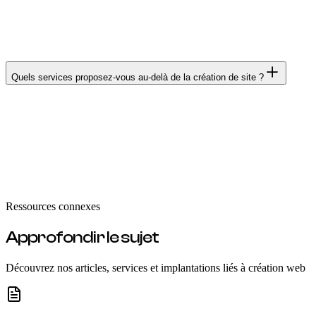
remonter votre entreprise dans les résultats Google locaux et
des pages de services ciblées, génère des leads qualifiés
même en B2B.
Quels services proposez-vous au-delà de la création de site ?
On assure la maintenance technique (150 €/mois), le
référencement local continu, la refonte de sites existants et
la gestion de campagnes publicitaires Google Ads. L'idée est
d'être votre interlocuteur unique pour tout le digital, sans
que vous ayez à jongler entre trois prestataires différents.
Ressources connexes
Approfondir le sujet
Découvrez nos articles, services et implantations liés à
création web