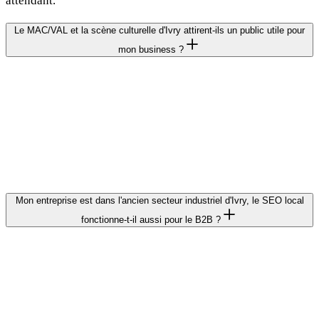
attendant.
Le MAC/VAL et la scène culturelle d'Ivry attirent-ils un public utile pour
mon business ?
Le MAC/VAL draine environ 50 000 visiteurs par an,
majoritairement CSP+ et amateurs d'art contemporain. Si
votre activité (restaurant, galerie, espace événementiel,
boutique design) cible ce profil, un bon référencement sur
les requêtes culturelles ivryennes peut vous apporter un
trafic qualifié significatif.
Mon entreprise est dans l'ancien secteur industriel d'Ivry, le SEO local
fonctionne-t-il aussi pour le B2B ?
Oui. Les recherches B2B locales (« prestataire logistique
Ivry », « location bureau 94200 », « data center Ivry-sur-
Seine ») sont bien identifiées par Google. Un site optimisé
pour ces requêtes, avec les optimisations techniques qui font