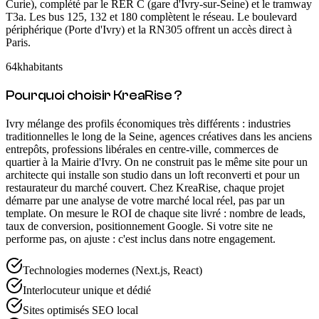
Curie), complété par le RER C (gare d'Ivry-sur-Seine) et le tramway
T3a. Les bus 125, 132 et 180 complètent le réseau. Le boulevard
périphérique (Porte d'Ivry) et la RN305 offrent un accès direct à
Paris.
64k
habitants
Pourquoi choisir KreaRise ?
Ivry mélange des profils économiques très différents : industries
traditionnelles le long de la Seine, agences créatives dans les anciens
entrepôts, professions libérales en centre-ville, commerces de
quartier à la Mairie d'Ivry. On ne construit pas le même site pour un
architecte qui installe son studio dans un loft reconverti et pour un
restaurateur du marché couvert. Chez KreaRise, chaque projet
démarre par une analyse de votre marché local réel, pas par un
template. On mesure le ROI de chaque site livré : nombre de leads,
taux de conversion, positionnement Google. Si votre site ne
performe pas, on ajuste : c'est inclus dans notre engagement.
Technologies modernes (Next.js, React)
Interlocuteur unique et dédié
Sites optimisés SEO local