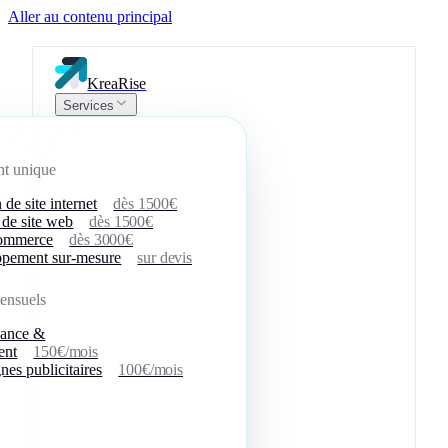
Aller au contenu principal
KreaRise
Services
nt unique
 de site internet
dès 1500€
 de site web
dès 1500€
commerce
dès 3000€
pement sur-mesure
sur devis
ensuels
nance &
ent
150€/mois
es publicitaires
100€/mois