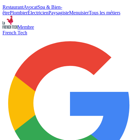
Restaurant
Avocat
Spa & Bien-
être
Plombier
Électricien
Paysagiste
Menuisier
Tous les métiers
Membre
French Tech