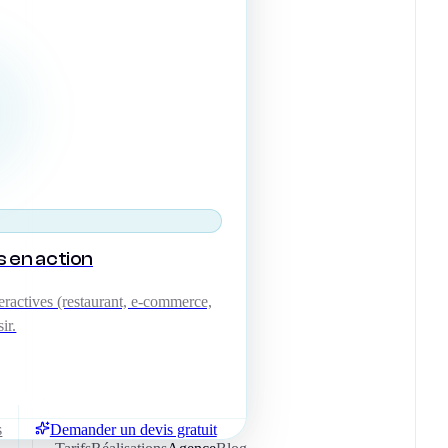
s en action
ractives (restaurant, e-commerce,
ir.
s
Demander un devis gratuit