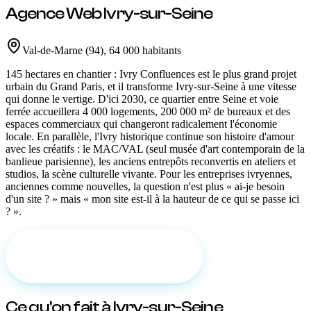
Agence Web
Ivry-sur-Seine
Val-de-Marne
(
94
)
,
64 000 habitants
145 hectares en chantier : Ivry Confluences est le plus grand projet
urbain du Grand Paris, et il transforme Ivry-sur-Seine à une vitesse
qui donne le vertige. D'ici 2030, ce quartier entre Seine et voie
ferrée accueillera 4 000 logements, 200 000 m² de bureaux et des
espaces commerciaux qui changeront radicalement l'économie
locale. En parallèle, l'Ivry historique continue son histoire d'amour
avec les créatifs : le MAC/VAL (seul musée d'art contemporain de la
banlieue parisienne), les anciens entrepôts reconvertis en ateliers et
studios, la scène culturelle vivante. Pour les entreprises ivryennes,
anciennes comme nouvelles, la question n'est plus « ai-je besoin
d'un site ? » mais « mon site est-il à la hauteur de ce qui se passe ici
? ».
Demander un devis gratuit
Ce qu'on fait
à Ivry-sur-Seine