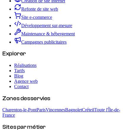
Création de site internet
Refonte de site web
Site e-commerce
Développement sur-mesure
Maintenance & hébergement
Campagnes publicitaires
Explorer
Réalisations
Tarifs
Blog
Agence web
Contact
Zones desservies
Charenton-le-Pont
Paris
Vincennes
Bagnolet
Créteil
Toute l'Île-de-
France
Sites par métier