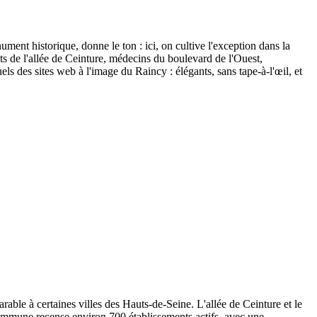
ent historique, donne le ton : ici, on cultive l'exception dans la
s de l'allée de Ceinture, médecins du boulevard de l'Ouest,
 des sites web à l'image du Raincy : élégants, sans tape-à-l'œil, et
le à certaines villes des Hauts-de-Seine. L'allée de Ceinture et le
 commune recense environ 700 établissements actifs, avec une