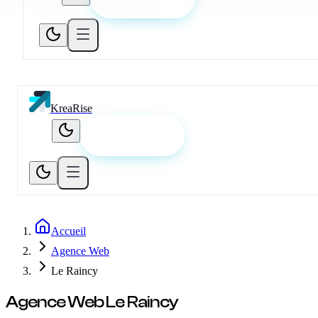
KreaRise
Devis gratuit
Accueil
Agence Web
Le Raincy
Agence Web
Le Raincy