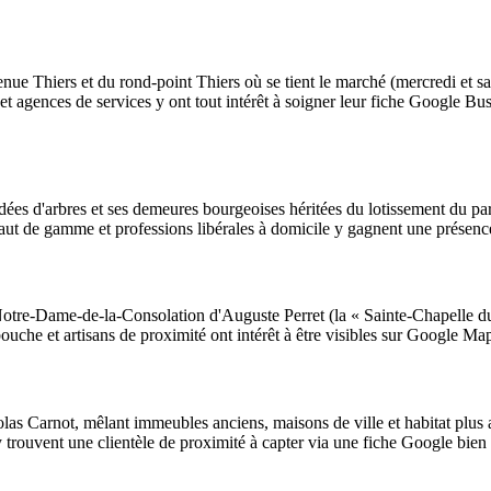
nue Thiers et du rond-point Thiers où se tient le marché (mercredi et sa
t agences de services y ont tout intérêt à soigner leur fiche Google Busin
ordées d'arbres et ses demeures bourgeoises héritées du lotissement du pa
t haut de gamme et professions libérales à domicile y gagnent une présenc
e Notre-Dame-de-la-Consolation d'Auguste Perret (la « Sainte-Chapelle 
ouche et artisans de proximité ont intérêt à être visibles sur Google Maps
colas Carnot, mêlant immeubles anciens, maisons de ville et habitat plus
 y trouvent une clientèle de proximité à capter via une fiche Google bien 