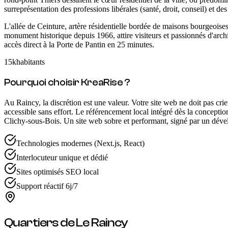
surreprésentation des professions libérales (santé, droit, conseil) et d
L'allée de Ceinture, artère résidentielle bordée de maisons bourgeoise
monument historique depuis 1966, attire visiteurs et passionnés d'ar
accès direct à la Porte de Pantin en 25 minutes.
15k
habitants
Pourquoi choisir KreaRise ?
Au Raincy, la discrétion est une valeur. Votre site web ne doit pas crier
accessible sans effort. Le référencement local intégré dès la concept
Clichy-sous-Bois. Un site web sobre et performant, signé par un dévelo
Technologies modernes (Next.js, React)
Interlocuteur unique et dédié
Sites optimisés SEO local
Support réactif 6j/7
Quartiers de
Le Raincy