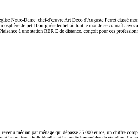
'église Notre-Dame, chef-d'œuvre Art Déco d'Auguste Perret classé monum
osphère de petit bourg résidentiel où tout le monde se connaît : avocat
isance à une station RER E de distance, conçoit pour ces professionnels
 revenu médian par ménage qui dépasse 35 000 euros, un chiffre comparab
inent les maisons individuelles et les petits immeubles de standing. La