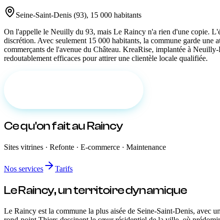
Seine-Saint-Denis
(
93
)
,
15 000 habitants
On l'appelle le Neuilly du 93, mais Le Raincy n'a rien d'une copie. L
discrétion. Avec seulement 15 000 habitants, la commune garde une atm
commerçants de l'avenue du Château. KreaRise, implantée à Neuilly-Pla
redoutablement efficaces pour attirer une clientèle locale qualifiée.
Demander un devis gratuit
Ce qu'on fait
au Raincy
Sites vitrines · Refonte · E-commerce · Maintenance
Nos services
Tarifs
Le Raincy
, un territoire
dynamique
Le Raincy est la commune la plus aisée de Seine-Saint-Denis, avec un
rond-point Thiers dessinent le cœur résidentiel de la ville, où prédom