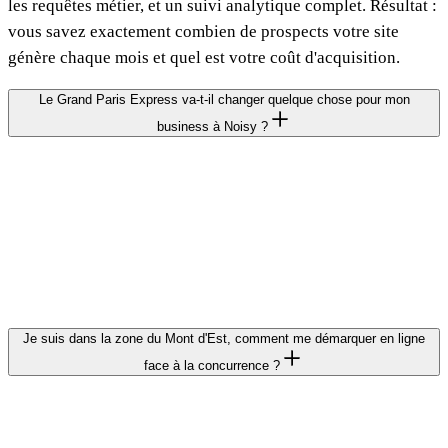
les requêtes métier, et un suivi analytique complet. Résultat :
vous savez exactement combien de prospects votre site
génère chaque mois et quel est votre coût d'acquisition.
Le Grand Paris Express va-t-il changer quelque chose pour mon
business à Noisy ?
Absolument. La gare Noisy-Champs de la ligne 15 va
connecter Noisy-le-Grand à tout le sud et l'ouest francilien.
Cela signifie une zone de chalandise élargie et de nouveaux
clients potentiels. Anticiper avec un site bien référencé
localement vous donne une longueur d'avance sur la
concurrence.
Je suis dans la zone du Mont d'Est, comment me démarquer en ligne
face à la concurrence ?
Le Mont d'Est regroupe des centaines d'entreprises. La clé :
un référencement local optimisé (fiche Google Business