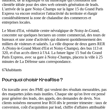
bâtiment, de la logistique et du numérique qui constituent une
clientèle idéale pour des sites web orientés génération de leads.
L'arrivée de la gare Noisy-Champs sur la ligne 15 du Grand Paris
Express va encore renforcer l'attractivité du territoire et élargir
considérablement la zone de chalandise des commerces et
entreprises locales.
Le Mont d'Est, véritable centre névralgique de Noisy-le-Grand,
concentre sur quelques hectares un centre commercial, des tours de
bureaux et une zone d'activités qui drainent quotidiennement des
milliers de visiteurs et salariés. La ville dispose de deux gares RER
A (Noisy-le-Grand Mont d'Est et Noisy-Champs), des bus 113 et
320, et d'un accès direct à l'A4. La future ligne 15 Sud du Grand
Paris Express, avec sa gare à Noisy-Champs, placera la ville à 25
minutes de La Défense sans correspondance.
67k
habitants
Pourquoi choisir KreaRise ?
On travaille avec des PME qui veulent des résultats mesurables, pas
des maquettes jolies mais inutiles. Chaque site qu'on livre est pensé
pour générer des leads, des appels, des demandes de devis. Nos
clients noiséens mesurent leur ROI dès le premier trimestre : taux de
conversion, coût d'acquisition par lead, chiffre d'affaires attribuable