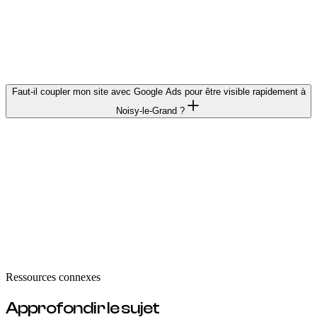
Profile, avis clients, contenu géolocalisé) couplé à un site
rapide et bien structuré. On travaille ces leviers dès la
conception du site pour que vous apparaissiez en tête des
recherches locales.
Faut-il coupler mon site avec Google Ads pour être visible rapidement à
Noisy-le-Grand ?
Le SEO local est un investissement moyen terme (2 à 4 mois
pour des résultats solides). Si vous avez besoin de résultats
immédiats (lancement d'activité, offre saisonnière), une
campagne Google Ads ciblée sur Noisy-le-Grand et l'Est
parisien génère du trafic qualifié dès le premier jour. On gère
les deux en parallèle pour maximiser votre retour sur
investissement.
Ressources connexes
Approfondir le sujet