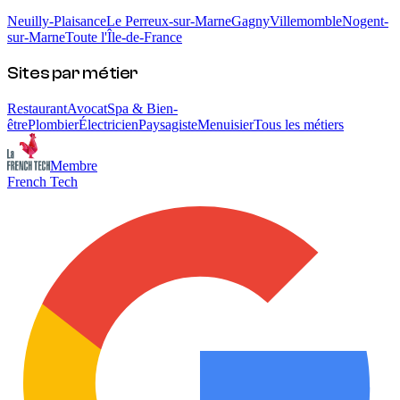
Neuilly-Plaisance
Le Perreux-sur-Marne
Gagny
Villemomble
Nogent-
sur-Marne
Toute l'Île-de-France
Sites par métier
Restaurant
Avocat
Spa & Bien-
être
Plombier
Électricien
Paysagiste
Menuisier
Tous les métiers
Membre
French Tech