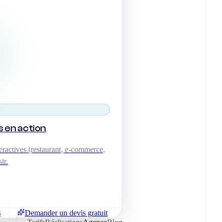
s en action
ractives (restaurant, e-commerce,
ir.
s
Demander un devis gratuit