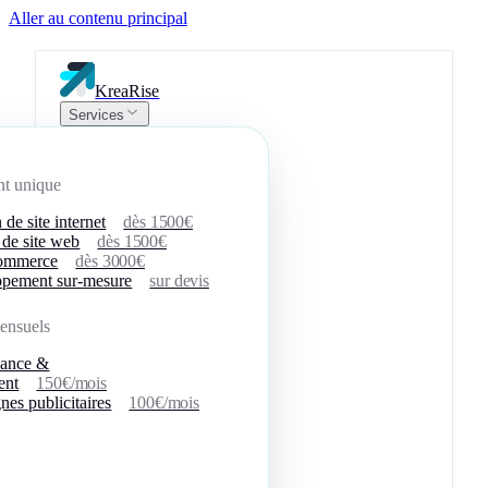
Aller au contenu principal
KreaRise
Services
nt unique
 de site internet
dès 1500€
 de site web
dès 1500€
commerce
dès 3000€
pement sur-mesure
sur devis
ensuels
nance &
ent
150€/mois
es publicitaires
100€/mois