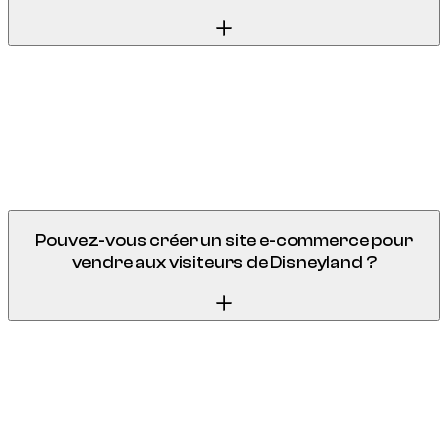
Oui. Nous optimisons les pages de service, la fiche Google
Business Profile, le maillage local et les contenus ciblés sur
Val d'Europe, Serris, Chessy, Bussy-Saint-Georges et Marne-
la-Vallée. L'objectif est de capter les requêtes locales à
intention commerciale, pas seulement d'avoir un site vitrine.
Pouvez-vous créer un site e-commerce pour
vendre aux visiteurs de Disneyland ?
Tout à fait. Nous concevons des boutiques en ligne
optimisées pour le marché touristique : interface
multilingue, paiement en devises multiples, fiche produit
optimisée SEO, et intégration avec les plateformes de