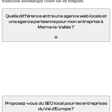
traduction automatique collée sur un template.
Quelle différence entre une agence web locale et
une agence parisienne pour mon entreprise à
Marne-la-Vallée ?
Une agence parisienne facture son loyer boulevard
Haussmann dans vos devis. Nous sommes à 25 minutes en
RER A, avec la même expertise technique (Next.js, React,
Node.js) et des tarifs 30 à 40 % inférieurs. Surtout, nous
connaissons le tissu économique de Marne-la-Vallée : ses
zones d'activité, ses flux touristiques, ses bassins de
clientèle.
Proposez-vous du SEO local pour les entreprises
du Val d'Europe ?