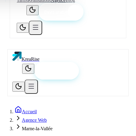
Tarifs
Réalisations
Agence
Blog
Devis gratuit
KreaRise
Devis gratuit
Accueil
Agence Web
Marne-la-Vallée