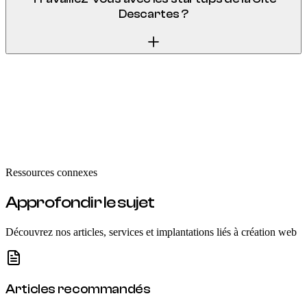
Descartes ?
Régulièrement. Les startups issues de l'écosystème Descartes
(ESIEE, École des Ponts, incubateurs) ont besoin de sites
performants livrés rapidement et à budget maîtrisé. Nous
proposons des forfaits adaptés aux jeunes entreprises, avec
possibilité de paiement échelonné.
Ressources connexes
Approfondir le sujet
Découvrez nos articles, services et implantations liés à
création web
Articles recommandés