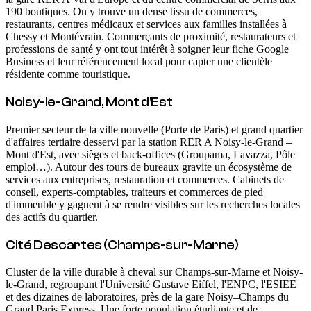
190 boutiques. On y trouve un dense tissu de commerces,
restaurants, centres médicaux et services aux familles installées à
Chessy et Montévrain. Commerçants de proximité, restaurateurs et
professions de santé y ont tout intérêt à soigner leur fiche Google
Business et leur référencement local pour capter une clientèle
résidente comme touristique.
Noisy-le-Grand, Mont d'Est
Premier secteur de la ville nouvelle (Porte de Paris) et grand quartier
d'affaires tertiaire desservi par la station RER A Noisy-le-Grand –
Mont d'Est, avec sièges et back-offices (Groupama, Lavazza, Pôle
emploi…). Autour des tours de bureaux gravite un écosystème de
services aux entreprises, restauration et commerces. Cabinets de
conseil, experts-comptables, traiteurs et commerces de pied
d'immeuble y gagnent à se rendre visibles sur les recherches locales
des actifs du quartier.
Cité Descartes (Champs-sur-Marne)
Cluster de la ville durable à cheval sur Champs-sur-Marne et Noisy-
le-Grand, regroupant l'Université Gustave Eiffel, l'ENPC, l'ESIEE
et des dizaines de laboratoires, près de la gare Noisy–Champs du
Grand Paris Express. Une forte population étudiante et de