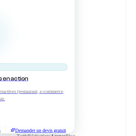
s en action
ractives (restaurant, e-commerce,
ir.
s
Demander un devis gratuit