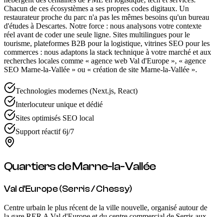
Chacun de ces écosystèmes a ses propres codes digitaux. Un
restaurateur proche du parc n'a pas les mêmes besoins qu'un bureau
d'études à Descartes. Notre force : nous analysons votre contexte
réel avant de coder une seule ligne. Sites multilingues pour le
tourisme, plateformes B2B pour la logistique, vitrines SEO pour les
commerces : nous adaptons la stack technique à votre marché et aux
recherches locales comme « agence web Val d'Europe », « agence
SEO Marne-la-Vallée » ou « création de site Marne-la-Vallée ».
Technologies modernes (Next.js, React)
Interlocuteur unique et dédié
Sites optimisés SEO local
Support réactif 6j/7
Quartiers de
Marne-la-Vallée
Val d'Europe (Serris / Chessy)
Centre urbain le plus récent de la ville nouvelle, organisé autour de
la gare RER A Val d'Europe et du centre commercial de Serris aux