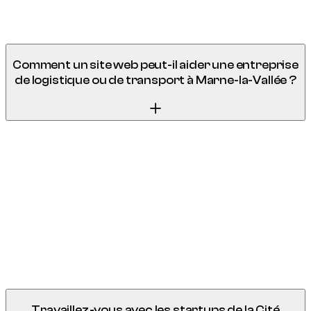
réservation. Un e-commerce bien positionné sur « souvenirs
Disneyland Paris » capte un trafic considérable.
Comment un site web peut-il aider une entreprise
de logistique ou de transport à Marne-la-Vallée ?
Amazon, Cdiscount, DHL : les géants sont là, mais les sous-
traitants et PME logistiques du secteur IV n'ont souvent
aucune vitrine digitale. Un site B2B bien positionné sur «
transport express Marne-la-Vallée » ou « entreposage 77 »
capte des demandes de devis que vos concurrents laissent
filer vers les annuaires. Nous concevons des sites orientés
conversion : formulaire de demande de cotation, zone de
couverture interactive, références clients.
Travaillez-vous avec les startups de la Cité