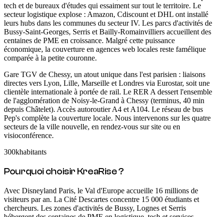
tech et de bureaux d'études qui essaiment sur tout le territoire. Le
secteur logistique explose : Amazon, Cdiscount et DHL ont installé
leurs hubs dans les communes du secteur IV. Les parcs d'activités de
Bussy-Saint-Georges, Serris et Bailly-Romainvilliers accueillent des
centaines de PME en croissance. Malgré cette puissance
économique, la couverture en agences web locales reste famélique
comparée à la petite couronne.
Gare TGV de Chessy, un atout unique dans l'est parisien : liaisons
directes vers Lyon, Lille, Marseille et Londres via Eurostar, soit une
clientèle internationale à portée de rail. Le RER A dessert l'ensemble
de l'agglomération de Noisy-le-Grand à Chessy (terminus, 40 min
depuis Châtelet). Accès autoroutier A4 et A104. Le réseau de bus
Pep's complète la couverture locale. Nous intervenons sur les quatre
secteurs de la ville nouvelle, en rendez-vous sur site ou en
visioconférence.
300k
habitants
Pourquoi choisir KreaRise ?
Avec Disneyland Paris, le Val d'Europe accueille 16 millions de
visiteurs par an. La Cité Descartes concentre 15 000 étudiants et
chercheurs. Les zones d'activités de Bussy, Lognes et Serris
hébergent des centaines de PME en logistique, tech et services.