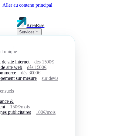
Aller au contenu principal
KreaRise
Services
nt unique
 de site internet
dès 1500€
 de site web
dès 1500€
commerce
dès 3000€
pement sur-mesure
sur devis
ensuels
nance &
ent
150€/mois
es publicitaires
100€/mois