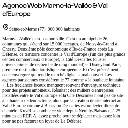
Agence Web
Marne-la-Vallée & Val
d'Europe
Seine-et-Marne
(
77
)
,
300 000 habitants
Marne-la-Vallée n'est pas une ville. C'est un archipel de 26
communes qui s'étend sur 15 000 hectares, de Noisy-le-Grand à
Chessy. Deuxième pôle économique d'Île-de-France après La
Défense, ce territoire concentre le Val d'Europe (l'un des plus grands
centres commerciaux d'Europe), la Cité Descartes (cluster
universitaire et de recherche de rang mondial) et Disneyland Paris,
première destination touristique européenne. Et c'est précisément
cette envergure qui rend le marché digital si mal couvert. Les
agences parisiennes considèrent le 77 comme « la banlieue lointaine
». Les freelances locaux manquent souvent d'envergure technique
pour des projets ambitieux. Résultat : des milliers d'entreprises
installées entre le Val d'Europe et la Cité Descartes n'ont pas de site
à la hauteur de leur activité, alors que la création de site internet au
Val d'Europe comme à Bussy ou Descartes est un levier direct de
clientèle. KreaRise comble ce vide depuis Neuilly-Plaisance, à 25
minutes en RER A, assez proche pour se déplacer mais assez loin
pour ne pas facturer un loyer de La Défense.