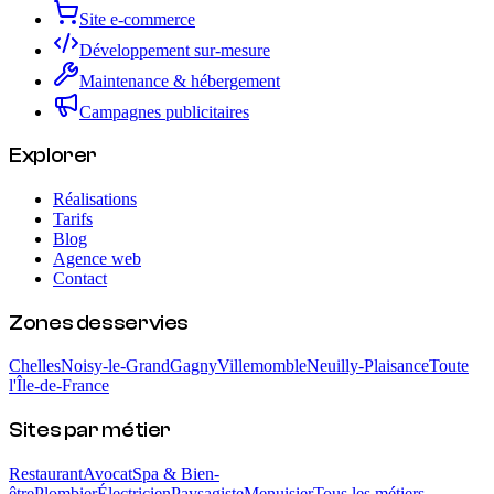
Site e-commerce
Développement sur-mesure
Maintenance & hébergement
Campagnes publicitaires
Explorer
Réalisations
Tarifs
Blog
Agence web
Contact
Zones desservies
Chelles
Noisy-le-Grand
Gagny
Villemomble
Neuilly-Plaisance
Toute
l'Île-de-France
Sites par métier
Restaurant
Avocat
Spa & Bien-
être
Plombier
Électricien
Paysagiste
Menuisier
Tous les métiers