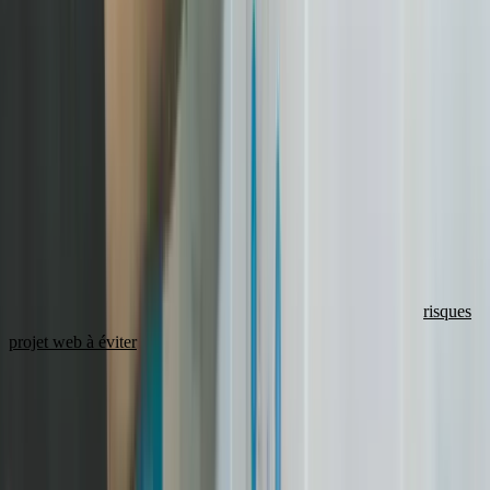
mal défini et les phases séquentielles qui pourraient être menées en
parallèle. C'est là que se joue l'essentiel d'un calendrier, quel que soit
le prestataire.
Un processus en 4 étapes optimisé
Devis en 48 heures
: vous nous décrivez votre projet et recevez un
devis détaillé sous 48h, pas 2 semaines comme chez certains
prestataires.
Cadrage express (3-5 jours)
: atelier de cadrage structuré pour
verrouiller le périmètre, l'arborescence et la direction artistique. On
identifie aussi les risques potentiels (voir notre article sur les
risques
projet web à éviter
).
Design & développement en parallèle
: notre stack technique
moderne (Next.js, React) permet de commencer le développement
du socle technique pendant que le design avance. Résultat : un gain
de 1 à 2 semaines.