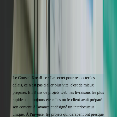
temps investi en amont sera largement récupéré pendant le projet.
Conclusion
Créer un site internet professionnel prend de 1 semaine (vitrine
template) à 4 mois (application sur-mesure). La clé pour tenir les
délais : un cahier des charges solide, du contenu préparé en amont et
un prestataire structuré. Chez KreaRise, nous livrons votre site
vitrine sur-mesure en 3 à 6 semaines. Demandez votre
devis gratuit
,
on analyse votre projet et on vous répond sous 48h. Sans
engagement.
Le Conseil KreaRise :
Le secret pour respecter les
délais, ce n'est pas d'aller plus vite, c'est de mieux
préparer. En 8 ans de projets web, les livraisons les plus
rapides ont toujours été celles où le client avait préparé
son contenu à l'avance et désigné un interlocuteur
unique. À l'inverse, les projets qui dérapent ont presque