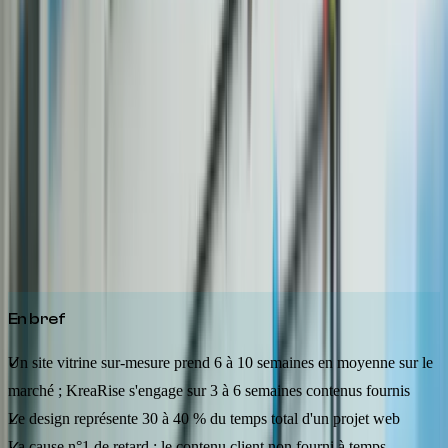
Création Web
Combien de temps faut-il pour créer un
site internet professionnel en 2026 ?
Morgane Garnier
4 mars 2026
10
min de lecture
Découvrez les délais réels pour créer un site web en 2026 : site
vitrine, e-commerce ou application sur-mesure. Tableau comparatif,
facteurs de retard et conseils pour respecter vos deadlines.
En bref
Un site vitrine sur-mesure prend 6 à 10 semaines en moyenne sur le
marché ; KreaRise s'engage sur 3 à 6 semaines contenus fournis
Le design représente 30 à 40 % du temps total d'un projet web
La cause n°1 de retard : le contenu client non fourni à temps