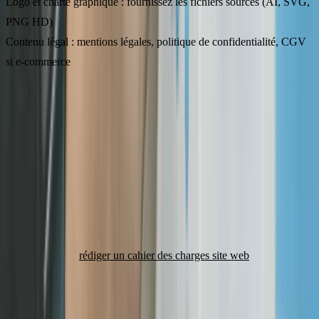
Logo et charte graphique
: fournissez les fichiers sources (AI, SVG,
PNG HD)
Contenu légal
: mentions légales, politique de confidentialité, CGV
si e-commerce
Si tout est prêt au lancement du projet, vous pouvez gagner
2 à 3
semaines
sur le planning.
Rédigez un cahier des charges précis
Un cahier des charges bien structuré réduit les allers-retours de 50
%. Il doit couvrir : objectifs du site, cible, arborescence,
fonctionnalités, références visuelles, contraintes techniques et
budget.
Consultez notre
rédiger un cahier des charges site web
pour un
modèle complet et actionnable.
Choisissez le bon prestataire du premier coup