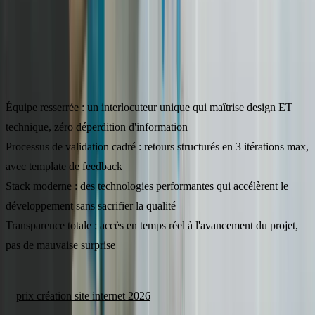
Livraison et accompagnement
: mise en ligne, formation à la prise en
main, et suivi post-lancement inclus.
Ce qui fait la différence
Équipe resserrée
: un interlocuteur unique qui maîtrise design ET
technique, zéro déperdition d'information
Processus de validation cadré
: retours structurés en 3 itérations max,
avec template de feedback
Stack moderne
: des technologies performantes qui accélèrent le
développement sans sacrifier la qualité
Transparence totale
: accès en temps réel à l'avancement du projet,
pas de mauvaise surprise
Pour en savoir plus sur nos tarifs, consultez notre article détaillé sur
le
prix création site internet 2026
.