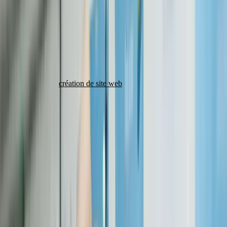
Cela convient aux indépendants qui ont besoin d'une présence en
ligne rapide avec quelques pages : accueil, à propos, services,
contact.
Attention cependant : un template limite fortement la
personnalisation. Si votre identité de marque est un levier
commercial, une
création de site web
sur-mesure sera plus pertinente
à moyen terme.
Site vitrine sur-mesure : 6 à 10 semaines
C'est le projet le plus courant pour les PME et les professions
libérales. Un site de 10 à 20 pages avec un design unique, des
animations soignées, un formulaire de contact avancé et une
optimisation SEO native.
Le délai moyen sur le marché tourne autour de 6 à 10 semaines.
Chez KreaRise, nous livrons ce type de projet en 3 à 6 semaines