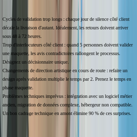
Les 4 autres facteurs de ralentissement
Cycles de validation trop longs
: chaque jour de silence côté client
décale la livraison d'autant. Idéalement, les retours doivent arriver
sous 48 à 72 heures.
Trop d'interlocuteurs côté client
: quand 5 personnes doivent valider
une maquette, les avis contradictoires rallongent le processus.
Désignez un décisionnaire unique.
Changements de direction artistique en cours de route
: refaire un
design après validation multiplie le temps par 2. Prenez le temps en
phase maquette.
Problèmes techniques imprévus
: intégration avec un logiciel métier
ancien, migration de données complexe, hébergeur non compatible.
Un bon cadrage technique en amont élimine 90 % de ces surprises.
Comment accélérer la création de votre site sans
sacrifier la qualité ?