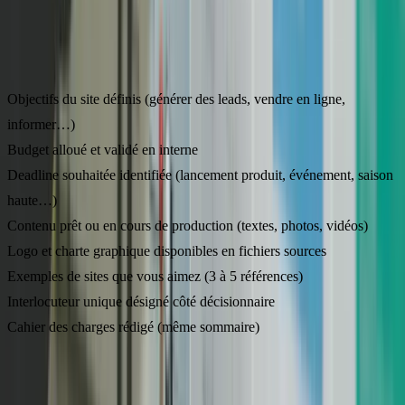
Avant de contacter une agence, vérifiez que vous avez réuni ces
éléments. Plus vous êtes préparé, plus le projet ira vite.
Objectifs du site définis (générer des leads, vendre en ligne,
informer…)
Budget alloué et validé en interne
Deadline souhaitée identifiée (lancement produit, événement, saison
haute…)
Contenu prêt ou en cours de production (textes, photos, vidéos)
Logo et charte graphique disponibles en fichiers sources
Exemples de sites que vous aimez (3 à 5 références)
Interlocuteur unique désigné côté décisionnaire
Cahier des charges rédigé (même sommaire)
Si vous cochez au moins 6 cases sur 8, vous êtes prêt. Si vous en
cochez moins de 4, prenez 1 à 2 semaines pour vous préparer : ce