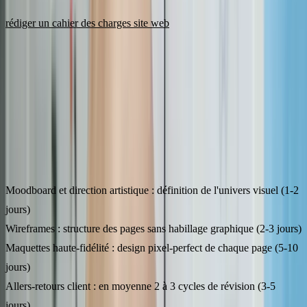
Si vous ne savez pas par où commencer, notre guide complet sur le
rédiger un cahier des charges site web
vous donne une
méthodologie pas à pas.
Durée typique : 3 à 5 jours pour un site vitrine, 1 à 2 semaines pour
un e-commerce.
Phase 2 : design et maquettes (30-40 % du temps)
Le design représente 30 à 40 % du temps total d'un projet. C'est
souvent la phase la plus sous-estimée. Elle comprend :
Moodboard et direction artistique
: définition de l'univers visuel (1-2
jours)
Wireframes
: structure des pages sans habillage graphique (2-3 jours)
Maquettes haute-fidélité
: design pixel-perfect de chaque page (5-10
jours)
Allers-retours client
: en moyenne 2 à 3 cycles de révision (3-5
jours)