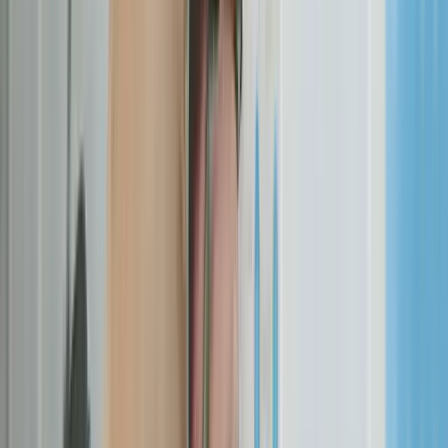
Le contenu client non fourni à temps (cause n°1)
C'est LE facteur de retard numéro un. Textes, photos, vidéos, logos
en haute définition, mentions légales, CGV pour l'e-commerce. La
majorité des clients sous-estiment le temps nécessaire pour produire
un contenu de qualité.
Notre constat terrain :
c'est le contenu, pas la technique, qui bloque
le plus souvent une mise en ligne
. L'agence a beau avoir terminé le
développement, sans textes ni visuels définitifs le site ne peut pas
partir en production, et le projet s'arrête sans que personne n'y
travaille. Le piège est double, parce que ce temps d'attente n'apparaît