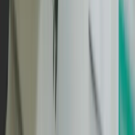
Quel est le facteur qui rallonge le plus un projet web ?
Le contenu client non fourni à temps, très loin devant les
difficultés techniques. Textes, photos, vidéos, mentions
légales : préparez tout avant le lancement du projet ou en
parallèle de la phase de design. Un développement terminé
mais sans contenu ne peut pas partir en production, et le
projet reste en attente sans que personne ne travaille dessus.
Quelle est la différence de délai entre un freelance et une agence ?
Un freelance peut démarrer plus vite (moins de process),
mais sa capacité est limitée : maladie, vacances ou surcharge
et votre projet s'arrête. Une agence structurée comme
KreaRise offre un délai prévisible grâce à une équipe
complémentaire et un processus rodé. Pour un site vitrine
sur-mesure, comptez 3 à 6 semaines chez nous contre 6 à 10
semaines en moyenne sur le marché.