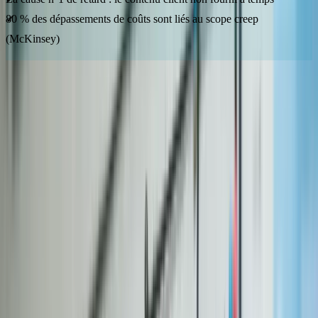
80 % des dépassements de coûts sont liés au scope creep
(McKinsey)
Vous avez un projet de site internet et la première question qui vous
vient est : « Combien de temps ça va prendre ? » C'est légitime.
Entre les agences qui promettent un site en 48 heures et celles qui
annoncent 6 mois, difficile de s'y retrouver. Le problème, c'est qu'un
planning irréaliste mène soit à un site bâclé, soit à un budget qui
explose. Selon McKinsey, 80 % des projets digitaux dépassent leur
budget initial, souvent à cause d'un calendrier mal cadré dès le
départ. Dans ce guide, nous vous donnons les délais réels par type
de projet en 2026, les facteurs qui rallongent (ou raccourcissent)
votre calendrier, et une méthode concrète pour tenir vos deadlines.
Quels sont les délais réels par type de site en 2026 ?
Un site vitrine sur-mesure prend 6 à 10 semaines en moyenne sur le