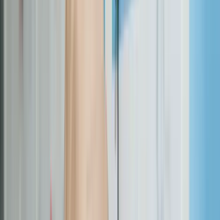
Chaque projet web professionnel suit un cycle en 5 phases. Voici
leur poids relatif dans le calendrier global :
Phase 1 : cadrage et cahier des charges (10-15 % du
temps)
C'est la fondation de tout le projet. On définit les objectifs, la cible,
l'arborescence, les fonctionnalités et les contraintes techniques. Un
bon cahier des charges, c'est 50 % du succès.