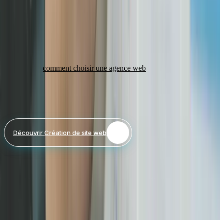
Changer de prestataire en cours de route, c'est repartir de zéro et
doubler le délai. Prenez le temps de comparer les agences sur des
critères objectifs : portfolio, avis clients, méthodologie, transparence
tarifaire.
Notre guide
comment choisir une agence web
détaille les 10 critères
essentiels pour faire le bon choix.
Besoin d'aide ? Découvrez notre service Création de site web
Découvrir
Création de site web
Demander un devis
Le processus KreaRise : où se gagne le temps