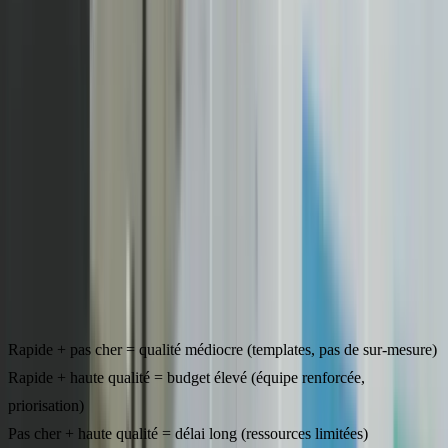
La règle du triangle : coût, délai, qualité
C'est un principe fondamental en gestion de projet : vous ne pouvez
optimiser que deux des trois variables suivantes :
Rapide + pas cher
= qualité médiocre (templates, pas de sur-mesure)
Rapide + haute qualité
= budget élevé (équipe renforcée,
priorisation)
Pas cher + haute qualité
= délai long (ressources limitées)