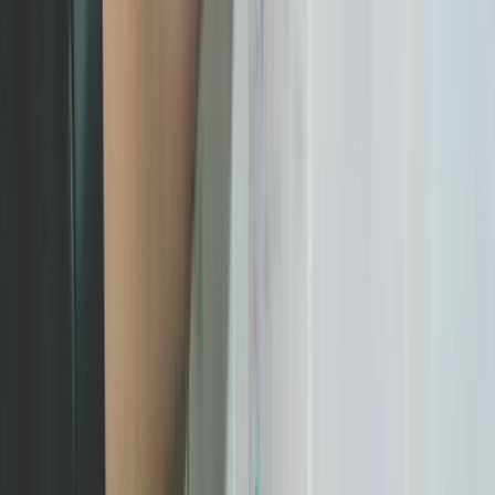
Chez KreaRise, le planning repose sur un processus en 4 étapes.
L'objectif n'est pas de coder plus vite, mais de supprimer les temps
morts : les attentes de validation, les allers-retours sur un périmètre