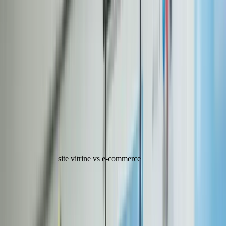
marché, un e-commerce 6 à 12 semaines, et une application web 2 à
4 mois. Chez KreaRise, le planning annoncé au devis pour un site
vitrine sur-mesure est de 3 à 6 semaines, contenus fournis au
lancement. Ce type d'engagement ne vaut que s'il est écrit noir sur
blanc, avec la date de départ et ce qui suspend le compteur : exigez-
le de tout prestataire.
Avant de parler de semaines, il faut distinguer les grandes familles
de projets. Un site vitrine d'une page et une plateforme e-commerce
de 500 références n'ont strictement rien à voir en termes de
complexité, et donc de délai. Pour trancher entre les deux, consultez
notre comparatif
site vitrine vs e-commerce
.
Voici un tableau récapitulatif des durées moyennes constatées sur le
marché en 2026 :
Délai moyen
Délai
Type de projet
Pages / Fonctionnalités
marché
KreaRise