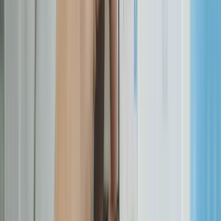
complètent le podium. McKinsey estime que 80 % des
dépassements budgétaires viennent du scope creep.
Connaître les délais théoriques, c'est bien. Comprendre ce qui les fait
déraper, c'est mieux. Voici les 6 causes de retard les plus fréquentes,
classées par impact.