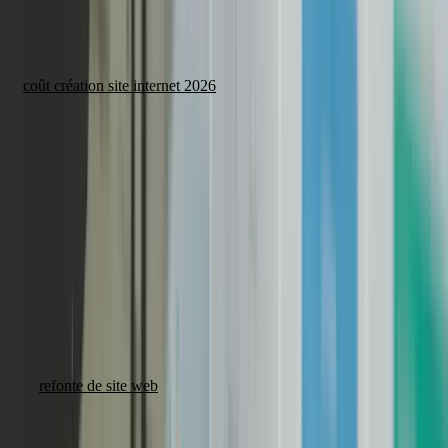
Un site vitrine professionnel coûte entre 3 000 et 15 000 € selon la
complexité. Retrouvez tous les détails dans notre guide complet sur
le
coût création site internet 2026
.
Pourquoi le « pas cher et rapide » coûte plus cher à
terme
Un site bâclé en 2 semaines pour 800 € générera des coûts cachés :
refonte nécessaire sous 12-18 mois, mauvais référencement, taux de
conversion faible, problèmes de sécurité.
À l'inverse, un site professionnel bien conçu dès le départ est un
investissement qui se rentabilise sur 3 à 5 ans, avec un coût total de
possession bien inférieur.
Une
refonte de site web
complète coûte souvent plus cher que la
création initiale. Mieux vaut bien faire dès le départ.
Checklist : êtes-vous prêt à lancer votre projet ?