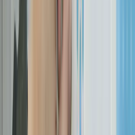
nulle part dans le planning initial.
Astuce
: commencez à préparer vos contenus dès la signature du
devis, pas au moment où l'agence vous les demande.
Le scope creep : l'ennemi n°1 du budget ET du planning
Le scope creep, c'est l'ajout progressif de fonctionnalités non
prévues au départ. « Et si on ajoutait un blog ? Un espace membre ?
Un chatbot ? » Chaque ajout semble anodin, mais cumulés, ils font
exploser le calendrier.
Selon une étude McKinsey, le scope creep est responsable de
80 %
des dépassements de coûts
et de
50 % des retards
dans les projets
digitaux.
La solution : un cahier des charges verrouillé et un processus de
change request formel. Toute modification hors périmètre fait l'objet
d'un avenant chiffré avec un impact calendrier explicite.