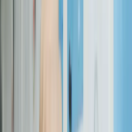
(30-40 %), développement (30-40 %), tests (10-15 %) et mise en
ligne (2-5 %). Le design est la phase la plus sous-estimée et
représente souvent le premier facteur de retard si le processus de
validation n'est pas cadré.
Comprendre les étapes vous permet d'anticiper les moments où votre
implication sera nécessaire, et ceux où vous pouvez vaquer à vos
occupations.