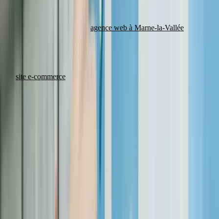
grâce à un processus rodé et une équipe resserrée qui évite les allers-
retours inutiles. C'est le délai que nous tenons pour les PME
accompagnées depuis notre
agence web à Marne-la-Vallée
, où la
proximité permet de caler les points de validation en une seule visite.
Site e-commerce : 6 à 12 semaines
Un
site e-commerce
demande plus de temps car il intègre des
fonctionnalités transactionnelles : catalogue produits, panier,
paiement sécurisé, gestion des stocks, emails de confirmation,
espace client.
Le délai varie fortement selon le nombre de produits (50 vs 5 000) et
les intégrations nécessaires (ERP, CRM, transporteurs). Comptez 6
semaines minimum pour un e-commerce fonctionnel, jusqu'à 12
semaines pour les projets complexes.
Quelles sont les 5 phases d'un projet web et leur durée ?
Chaque projet suit un cycle en 5 phases : cadrage (10-15 %), design