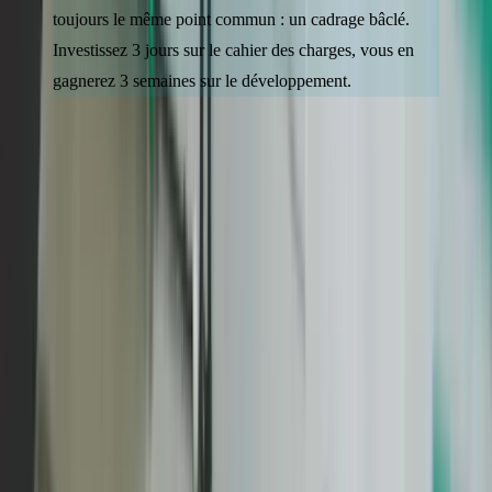
toujours le même point commun : un cadrage bâclé.
Investissez 3 jours sur le cahier des charges, vous en
gagnerez 3 semaines sur le développement.
§ Questions
Questions fréquentes
Peut-on créer un site professionnel en moins d'une semaine ?
Techniquement oui, avec un template pré-conçu et du
contenu déjà prêt. Mais un site sur-mesure de qualité
professionnelle nécessite au minimum 3 semaines pour le
design, le développement et les tests. Méfiez-vous des
promesses de livraison en 48h : elles impliquent presque
toujours des compromis majeurs sur la qualité, le SEO ou la
sécurité.