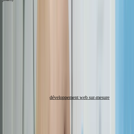
C'est dans cette phase que les retards commencent si le processus de
validation n'est pas cadré. Chez KreaRise, nous limitons les
révisions à 3 itérations max avec des retours structurés.
Phase 3 : développement et intégration (30-40 % du
temps)
La phase technique pure : transformation des maquettes en code
fonctionnel. Le développement front-end (ce que voit l'utilisateur) et
back-end (la logique serveur) avancent en parallèle.
Pour un site vitrine sur-mesure, comptez 2 à 3 semaines de
développement. Pour un
développement web sur-mesure
ou une
application complexe, cette phase peut s'étendre à 4-8 semaines.
Phase 4 : tests et recette (10-15 % du temps)
Tests fonctionnels, tests de compatibilité navigateurs, tests de