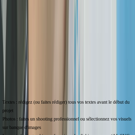
Préparer le contenu en amont, rédiger un cahier des charges précis et
choisir le bon prestataire du premier coup permettent de gagner 2 à 4
semaines sur un planning standard. Si tout le contenu est prêt au
lancement du projet, le gain moyen est de 2 à 3 semaines.
Bonne nouvelle : vous avez un levier direct sur le calendrier de votre
projet. Voici les actions concrètes qui permettent de gagner 2 à 4
semaines sur un planning standard.
Préparez votre contenu en amont
Le contenu est le premier facteur de retard. Anticipez :
Textes
: rédigez (ou faites rédiger) tous vos textes avant le début du
projet
Photos
: faites un shooting professionnel ou sélectionnez vos visuels
sur banque d'images