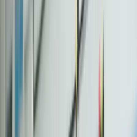
Tarifs
Réalisations
Agence
Blog
Devis gratuit
KreaRise
Devis gratuit
Accueil
Blog
Combien Temps Creer Site Internet 2026