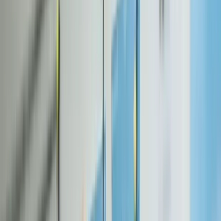
Site vitrine simple
1 à 2
1 à 5 pages, design pré-
1 semaine
(template)
semaines
conçu
Site vitrine sur-
6 à 10
3 à 6
10 à 20 pages, design
mesure
semaines
semaines
unique
6 à 12
5 à 8
Catalogue, paiement,
Site e-commerce
semaines
semaines
gestion stocks
Application web
6 à 12
Fonctionnalités métier,
2 à 4 mois
sur-mesure
semaines
API, dashboard
Ces fourchettes incluent toutes les étapes : cadrage, design,
développement, tests et mise en ligne. Elles supposent que le client
fournit ses contenus dans les temps, nous y reviendrons.
Site vitrine simple : 1 à 2 semaines
Un site vitrine basé sur un template (WordPress, Webflow ou
solution propriétaire) peut être opérationnel en une à deux semaines.