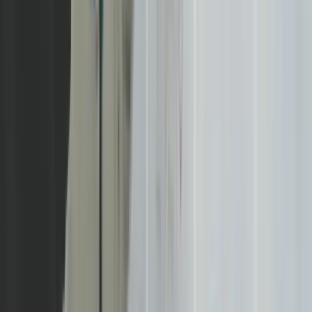
Quel est le lien entre budget et délai ?
Budget et délai sont intimement liés selon la règle du triangle : coût,
délai, qualité. Vous ne pouvez optimiser que deux variables sur trois.
Un site professionnel bien conçu dès le départ se rentabilise sur 3 à 5
ans, avec un coût total de possession inférieur à celui d'un site bâclé
puis refait.
Budget et délai sont intimement liés. Comprendre cette relation vous
évitera les mauvaises surprises.