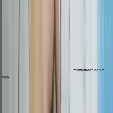
performance, vérification du responsive mobile, tests de sécurité.
Cette phase est trop souvent bâclée. C'est pourtant elle qui fait la
différence entre un site professionnel et un site amateur.
Durée : 3 à 5 jours minimum, quelle que soit la taille du projet.
Phase 5 : mise en ligne et suivi (2-5 % du temps)
Configuration du serveur, déploiement, redirection DNS, mise en
place du SSL, soumission aux moteurs de recherche, et vérification
post-lancement.
C'est aussi le moment d'activer un contrat de
maintenance de site
web
pour assurer la pérennité de votre investissement.
Quels sont les facteurs qui rallongent un projet web ?
Le contenu client non fourni à temps est la cause numéro un : 60 %
des retards y sont directement liés. Le scope creep (ajouts de
fonctionnalités non prévues) et les cycles de validation trop longs