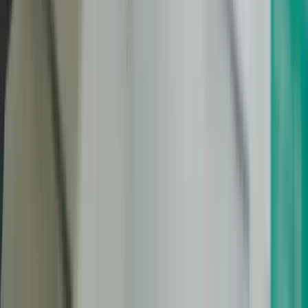
Comment savoir si mon projet prendra plus de temps que prévu ?
Trois signaux d'alerte : (1) votre cahier des charges fait
moins d'une page, donc le périmètre est flou, (2) plus de 3
personnes doivent valider les maquettes, donc les cycles de
décision seront longs, (3) vous n'avez pas encore vos
contenus, donc le développement sera bloqué en attente. Si
vous identifiez ces signaux, prenez le temps de cadrer avant
de lancer.
Tags
#
création site web
#
délais site internet
#
planning projet web
#
temps
création site
#
gestion de projet web